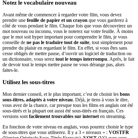
Notez le vocabulaire nouveau
Avant même de commencer à regarder votre film, vous devez
prendre une
feuille de papier et un crayon
que vous garderez à
côté de vous pendant le film. Chaque fois que vous découvrirez un
mot nouveau ou inconnu, vous le noterez sur votre feuille. À moins
que le mot soit hyper important pour comprendre le film, je vous
conseille de
ne pas le traduire tout de suite
, tout simplement pour
prendre du plaisir en regardant le film. En effet, si vous êtes sans
cesse obligés de mettre pause, d’ouvrir un logiciel de traduction ou
un dictionnaire, vous serez
tout le temps interrompu
. Après, le fait
de devoir tout le temps mettre pause ne vous dérange pas, alors
faites-le.
Utilisez les sous-titres
Mon dernier conseil, et le plus important, c’est de choisir les
bons
sous-titres, adaptés à votre niveau
. Déjà, je tiens à vous le dire,
vous avez de la chance, car presque tous les films en anglais ont été
sous-titrés et la plupart ont aussi été sous-titrés en français. Ces
versions sont
facilement trouvables sur internet
en streaming.
En fonction de votre niveau en anglais, vous pourrez choisir le type
de sous-titres que vous utiliserez. Il y a 3 « niveaux » :
VOSTFR
(Version Originale Sous-Titrée Français),
VOST
(VO avec sous-