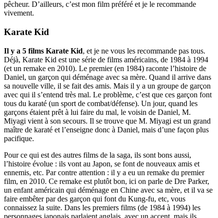
pêcheur. D’ailleurs, c’est mon film préféré et je le recommande
vivement.
Karate Kid
Il y a 5 films Karate Kid
, et je ne vous les recommande pas tous.
Déjà, Karate Kid est une série de films américains, de 1984 à 1994
(et un remake en 2010). Le premier (en 1984) raconte l’histoire de
Daniel, un garçon qui déménage avec sa mère. Quand il arrive dans
sa nouvelle ville, il se fait des amis. Mais il y a un groupe de garçon
avec qui il s’entend très mal. Le problème, c’est que ces garçon font
tous du karaté (un sport de combat/défense). Un jour, quand les
garçons étaient prêt à lui faire du mal, le voisin de Daniel, M.
Miyagi vient à son secours. Il se trouve que M. Miyagi est un grand
maître de karaté et l’enseigne donc à Daniel, mais d’une façon plus
pacifique.
Pour ce qui est des autres films de la saga, ils sont bons aussi,
l’histoire évolue : ils vont au Japon, se font de nouveaux amis et
ennemis, etc.
Par contre attention : il y a eu un remake du premier
film, en 2010. Ce remake est plutôt bon, ici on parle de Dre Parker,
un enfant américain qui déménage en Chine avec sa mère, et il va se
faire embêter par des garçon qui font du Kung-fu, etc, vous
connaissez la suite. Dans les premiers films (de 1984 à 1994) les
personnages japonais parlaient anglais, avec un accent, mais ils